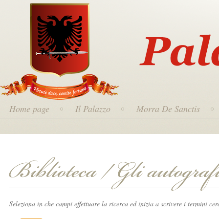
Home page
Il Palazzo
Morra De Sanctis
Seleziona in che campi effettuare la ricerca ed inizia a scrivere i termini cer