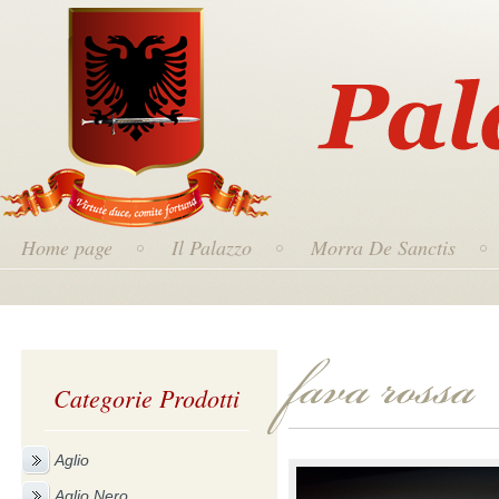
Home page
Il Palazzo
Morra De Sanctis
Categorie Prodotti
Aglio
Aglio Nero