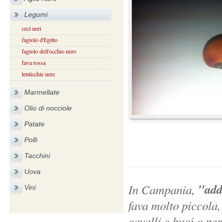
Legumi
ceci neri
fagiolo d'Egitto
fagiolo dell'occhio nero
fava rossa
lenticchie nere
Marmellate
Olio di nocciole
Patate
Polli
Tacchini
Uova
"add
In Campania,
Vini
fava molto piccola,
cavalli e buoi o pe