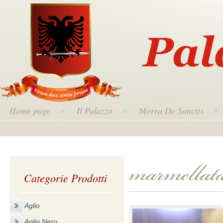
Home page
Il Palazzo
Morra De Sanctis
Categorie Prodotti
Aglio
Aglio Nero