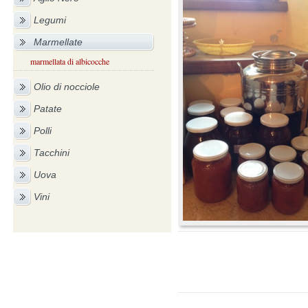
Legumi
Marmellate
marmellata di albicocche
Olio di nocciole
Patate
Polli
Tacchini
Uova
Vini