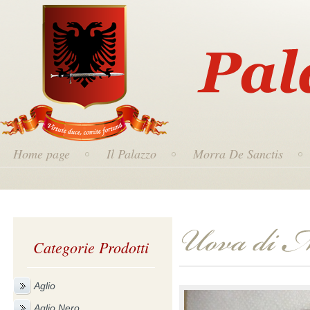
Home page
Il Palazzo
Morra De Sanctis
Categorie Prodotti
Aglio
Aglio Nero