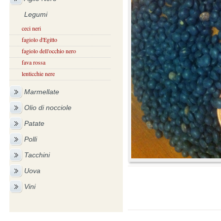
Legumi
ceci neri
fagiolo d'Egitto
fagiolo dell'occhio nero
fava rossa
lenticchie nere
Marmellate
Olio di nocciole
Patate
Polli
Tacchini
Uova
Vini