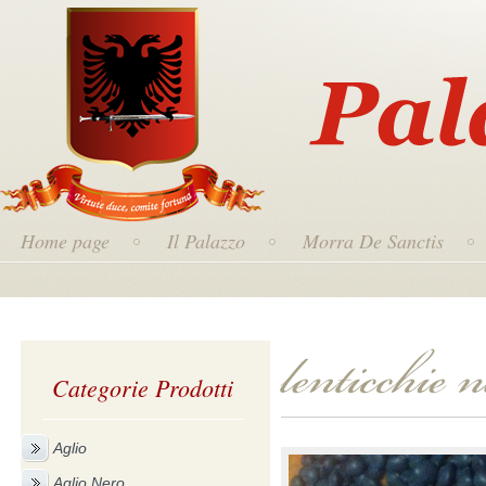
Home page
Il Palazzo
Morra De Sanctis
Categorie Prodotti
Aglio
Aglio Nero