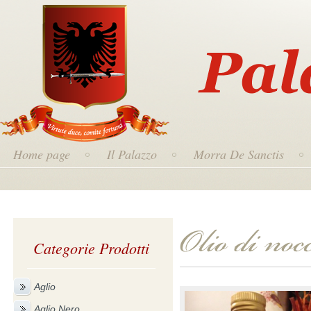
Home page
Il Palazzo
Morra De Sanctis
Categorie Prodotti
Aglio
Aglio Nero